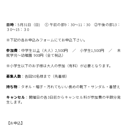
日時
：5月31日（日) ① 午前の部9：30～11：30 ②午後の部13：
３0～15：３0
※下記の各お申込みフォームにてお申込下さい。
参加費
：中学生以上（大人）2,500円 ／ 小学生1,500円 ／ 未
就学児～幼稚園 900円（全て税込）
※小学生以下のお子様は大人の参加（有料）が必要となります。
募集人数
：各回50名様まで（先着順）
持ち物
：タオル・帽子・汚れてもいい長めの靴下・サンダル・着替え
キャンセル
：開催日の各3日前からキャンセル料が参加費の半額分発
生します。
【お申込】