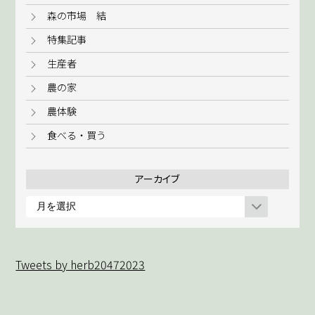
森の市場 結
特集記事
生産者
農の家
農体験
食べる・買う
アーカイブ
ア
ー
カ
イ
Tweets by herb20472023
ブ