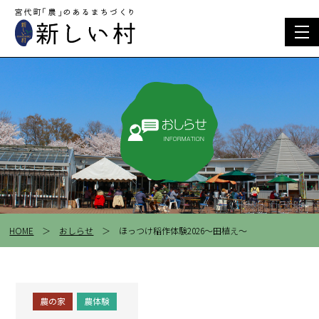
togg
navi
HOME
＞
おしらせ
＞ ほっつけ稲作体験2026～田植え～
農の家
農体験