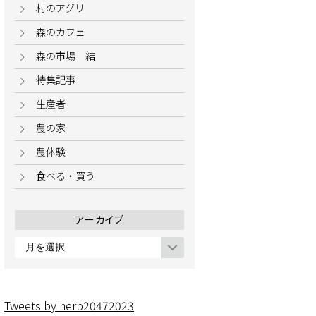
村のアグリ
森のカフェ
森の市場 結
特集記事
生産者
農の家
農体験
食べる・買う
アーカイブ
ア
ー
カ
イ
Tweets by herb20472023
ブ