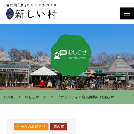
togg
navi
HOME
＞
おしらせ
＞ ハーブボランティア会員募集のお知らせ
村からのお知らせ
農の家