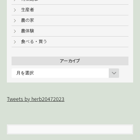
生産者
農の家
農体験
食べる・買う
アーカイブ
ア
ー
カ
イ
Tweets by herb20472023
ブ