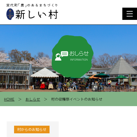
togg
navi
HOME
＞
おしらせ
＞ 村の収穫祭イベントのお知らせ
村からのお知らせ