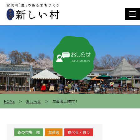
togg
navi
HOME
＞
おしらせ
＞ 生産者土曜市！
森の市場 結
生産者
食べる・買う