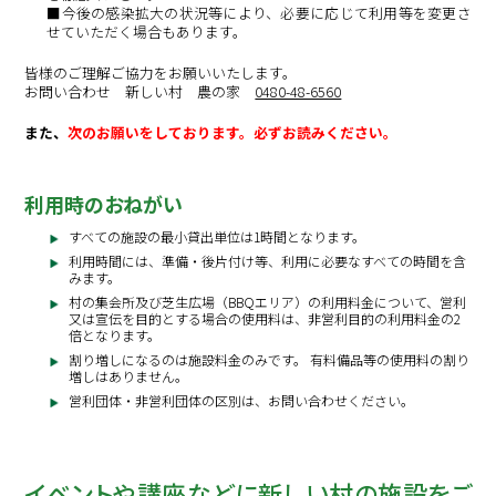
■今後の感染拡大の状況等により、必要に応じて利用等を変更さ
せていただく場合もあります。
皆様のご理解ご協力をお願いいたします。
お問い合わせ 新しい村 農の家
0480-48-6560
また、
次のお願いをしております。必ずお読みください。
利用時のおねがい
すべての施設の最小貸出単位は1時間となります。
利用時間には、準備・後片付け等、利用に必要なすべての時間を含
みます。
村の集会所及び芝生広場（BBQエリア）の利用料金について、営利
又は宣伝を目的とする場合の使用料は、非営利目的の利用料金の2
倍となります。
割り増しになるのは施設料金のみです。 有料備品等の使用料の割り
増しはありません。
営利団体・非営利団体の区別は、お問い合わせください。
イベントや講座などに新しい村の施設をご