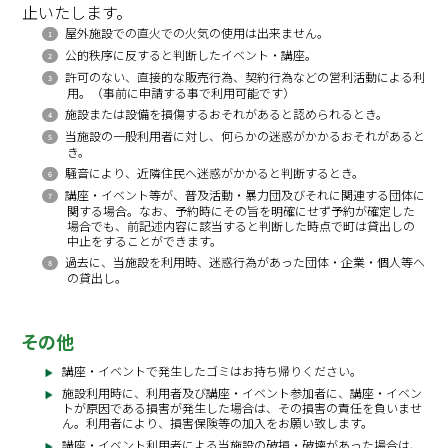
止いたします。
屋外施設での直火での火気の使用は出来ません。
公的秩序に反すると判断したイベント・講座。
許可のない、直接的な販売行為、契約行為などの営利活動による利
用。（事前に申請する事で利用可能です）
施設または設備を損傷するおそれがあると認められるとき。
当施設の一般利用者に対し、何らかの迷惑がかかるおそれがあると
き。
騒音により、近隣住民へ迷惑がかかると判断するとき。
講座・イベント等が、普及活動・暴力団及びそれに関連する団体に
関する場合。なお、予約時にその旨を明確にせず予約が確定した
場合でも、前記述内容に該当すると判断した時点で町は貸出しの
中止をすることができます。
過去に、当施設を利用時、迷惑行為があった団体・企業・個人等へ
の貸出し。
その他
講座・イベントで発生したゴミはお持ち帰りください。
施設利用時に、利用者及び講座・イベント参加者に、講座・イベン
トが原因である損害が発生した場合は、その損害の責任を負いませ
ん。利用者により、損害保険等の加入をお願い致します。
講座・イベント利用者による当施設の破損・破壊があった場合は、