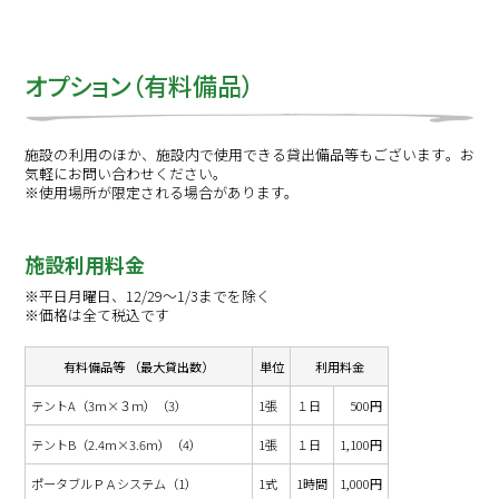
オプション（有料備品）
施設の利用のほか、施設内で使用できる貸出備品等もございます。お
気軽にお問い合わせください。
※使用場所が限定される場合があります。
施設利用料金
※平日月曜日、12/29～1/3までを除く
※価格は全て税込です
有料備品等 （最大貸出数）
単位
利用料金
テントA（3m×３ｍ）（3）
1張
１日
500円
テントB（2.4m×3.6m）（4）
1張
１日
1,100円
ポータブルＰＡシステム（1）
1式
1時間
1,000円