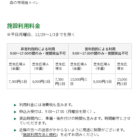
森の市場結 トイレ
施設利用料金
※平日月曜日、12/29～1/3までを除く
非営利目的による利用
営利目的による利用
9:00～17:00の間のみ・夜間貸出不可
9:00～17:00の間のみ・夜間貸出不可
芝生広場Ａ
芝生広場Ａ
芝生広
芝生広場Ａ
芝生広場Ａ
芝生広
（全面）
（半面）
場Ｂ
（全面）
（半面）
場Ｂ
7,500
15,000円/1
15,000
7,500円/1日
4,000円/1日
8,000円/1日
円/1日
日
円/1日
利用料金には消費税も含みます。
申込み受付は、9:00～17:00（月曜日を除く）。
貸出時間内に、準備・後片付けの時間も含みます。時間厳守とさせ
ていただきます。
近隣の方への迷惑がかからないように用途に制限がございます。
「
施設利用方法と規約
」を必ずお読みください。