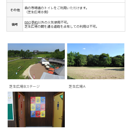
森の市場結のトイレをご利用いただけます。
その他
（芝生広場Ｂ側）
BBQ予約
以外の火気使用不可。
備考
芝生広場の間を通る道路を占有しての利用は不可。
芝生広場Ｂステージ
芝生広場Ａ