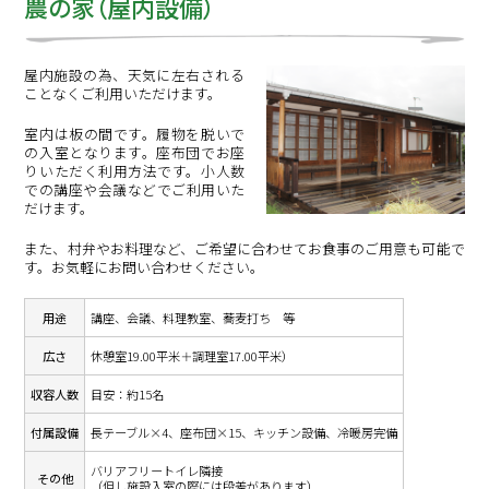
農の家（屋内設備）
屋内施設の為、天気に左右される
ことなくご利用いただけます。
室内は板の間です。履物を脱いで
の入室となります。座布団でお座
りいただく利用方法です。小人数
での講座や会議などでご利用いた
だけます。
また、村弁やお料理など、ご希望に合わせてお食事のご用意も可能で
す。お気軽にお問い合わせください。
用途
講座、会議、料理教室、蕎麦打ち 等
広さ
休憩室19.00平米＋調理室17.00平米）
収容人数
目安：約15名
付属設備
長テーブル×4、座布団×15、キッチン設備、冷暖房完備
バリアフリートイレ隣接
その他
（但し施設入室の際には段差があります）