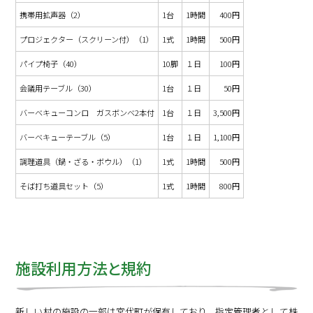
携帯用拡声器（2）
1台
1時間
400円
プロジェクター（スクリーン付）（1）
1式
1時間
500円
パイプ椅子（40）
10脚
１日
100円
会議用テーブル（30）
1台
１日
50円
バーベキューコンロ ガスボンベ2本付
1台
１日
3,500円
バーベキューテーブル（5）
1台
１日
1,100円
調理道具（鍋・ざる・ボウル）（1）
1式
1時間
500円
そば打ち道具セット（5）
1式
1時間
800円
施設利用方法と規約
新しい村の施設の一部は宮代町が保有しており、指定管理者として株