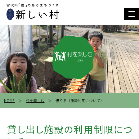
togg
navi
HOME
＞
村を楽しむ
＞ 借りる（施設利用について）
貸し出し施設の利用制限につ