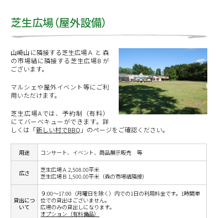
芝生広場（屋外設備）
山崎山に隣接する芝生広場Ａ と 森
の市場結に隣接する芝生広場B が
ございます。
マルシェや屋外イベント等にご利
用いただけます。
芝生広場Aでは、予約制（有料）
にてバーベキューができます。詳
しくは「
新しい村でBBQ
」のページをご確認ください。
用途
コンサート、イベント、商品展示販売 等
芝生広場Ａ 2,508.00平米
広さ
芝生広場Ｂ 1,500.00平米（森の市場結隣接）
９:00～17:00（月曜日を除く）内での1日の利用料金です。1時間単
貸出につ
位での貸出はございません。
いて
広場のみの貸出しになります。
オプション（有料備品）