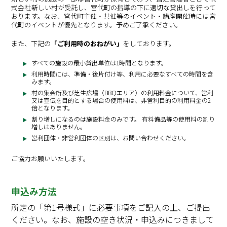
式会社新しい村が受託し、宮代町の指導の下に適切な貸出しを行って
おります。なお、宮代町主催・共催等のイベント・講座開催時には宮
代町のイベントが優先となります。予めご了承ください。
また、下記の
「ご利用時のおねがい」
をしております。
すべての施設の最小貸出単位は1時間となります。
利用時間には、準備・後片付け等、利用に必要なすべての時間を含
みます。
村の集会所及び芝生広場（BBQエリア）の利用料金について、営利
又は宣伝を目的とする場合の使用料は、非営利目的の利用料金の2
倍となります。
割り増しになるのは施設料金のみです。 有料備品等の使用料の割り
増しはありません。
営利団体・非営利団体の区別は、お問い合わせください。
ご協力お願いいたします。
申込み方法
所定の「第1号様式」に必要事項をご記入の上、ご提出
ください。なお、施設の空き状況・申込みにつきまして