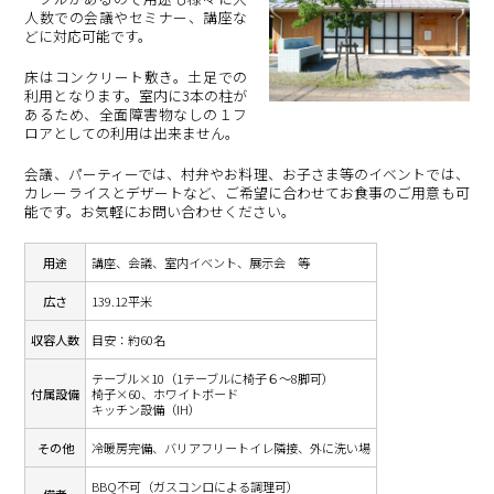
人数での会議やセミナー、講座な
どに対応可能です。
床はコンクリート敷き。土足での
利用となります。室内に3本の柱が
あるため、全面障害物なしの１フ
ロアとしての利用は出来ません。
会議、パーティーでは、村弁やお料理、お子さま等のイベントでは、
カレーライスとデザートなど、ご希望に合わせてお食事のご用意も可
能です。お気軽にお問い合わせください。
用途
講座、会議、室内イベント、展示会 等
広さ
139.12平米
収容人数
目安：約60名
テーブル×10（1テーブルに椅子６～8脚可）
付属設備
椅子×60、ホワイトボード
キッチン設備（IH）
その他
冷暖房完備、バリアフリートイレ隣接、外に洗い場
BBQ不可（ガスコンロによる調理可）