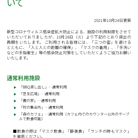
いて
2021年10月24日更新
新型コロナウィルス感染症拡大防止による、施設の利用制限をさせて
いただいておりましたが、10月26日（火）より下記のとおり貸出の
再開をいたします。 ご利用される皆様には、「三つの密」を避ける
とともに、「人と人との距離の確保」、「マスクの着用」、「手洗い
などの手指衛生」等の感染防止対策をしていただくようご協力お願い
いたします。
通常利用施設
「BBQ貸し出し」…通常利用
「芝生広場」…通常利用
「農の家」…通常利用
「村の集会所」…通常利用
「森のカフェ」…通常利用（カフェ内でのカウンター以外のテーブ
ルで飲食可能）
■飲食の際は「マスク飲食」「静美食」「ランチの時もマスク」
を徹底ください。