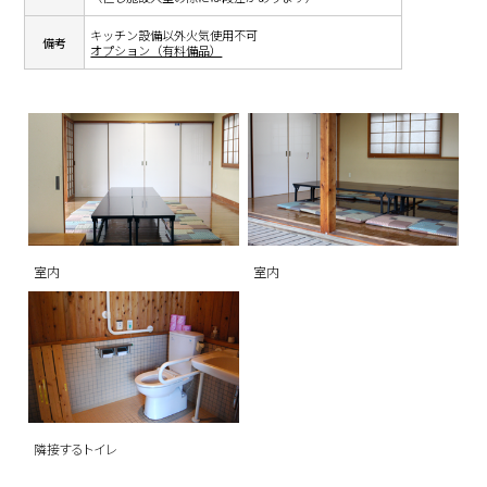
キッチン設備以外火気使用不可
備考
オプション（有料備品）
室内
室内
隣接するトイレ