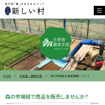
togg
navi
HOME
＞
生産者・農業支援
＞ 森の市場結生産者募集について
森の市場結で商品を販売しませんか？