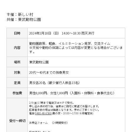
主催：新しい村
共催：東武動物公園
日時
2024年2月18日（日） 14:00～18:30 雨天決行
動物園散策、軽食、イルミネーション見学、交流タイム
内容
※天候や動物の体調によっては内容が変更となる場合がございま
す 。
場所
東武動物公園
対象
20代～40代までの独身男女
定員
男女各20名（最少催行人数各15名）
参加費
男性8,000円、女性7,000円（入園料・体験料・食事代含む）
2/9(金)17時まで電話又はＨＰで受付。
申し込み締め切り後、結果はご自宅に郵送でお届けします。
応募者多数の場合は抽選となります。予めご了承ください。
電話
0480-48-6560
(農の家・10:00～17:00 ※月曜定休)
受付～締切
お申込フォーム （24時間受付）