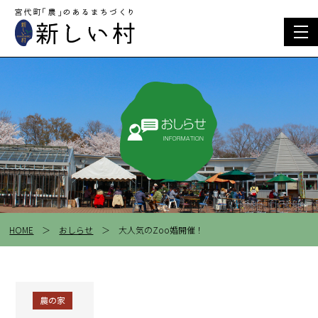
togg
navi
HOME
＞
おしらせ
＞ 大人気のZoo婚開催！
農の家