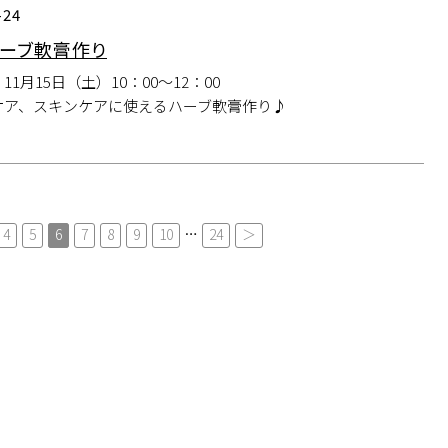
-24
ーブ軟膏作り
11月15日（土）10：00～12：00
ケア、スキンケアに使えるハーブ軟膏作り♪
4
5
6
7
8
9
10
…
24
＞