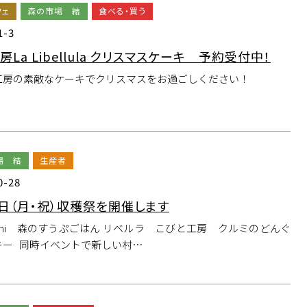
フェ
森の市場 結
食べる・買う
1-3
房La Libellula クリスマスケーキ 予約受付中！
工房の素敵なケーキでクリスマスをお過ごしください！
場 結
生産者
0-28
3日（月・祝）収穫祭を開催します
achi 森のすうぷごはん リベルラ こびと工房 クルミのどんぐ
キー 同時イベントで新しい村…