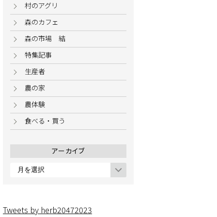
村のアグリ
森のカフェ
森の市場 結
特集記事
生産者
農の家
農体験
食べる・買う
アーカイブ
ア
ー
カ
イ
Tweets by herb20472023
ブ