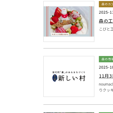
森のカ
2025-1
森の工
こびと
森の市
2025-1
11月
noum
りクッ