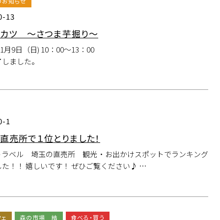
のお知らせ
0-13
カツ ～さつま芋掘り～
1月9日（日) 10：00～13：00
了しました。
0-1
直売所で１位とりました！
o!トラベル 埼玉の直売所 観光・お出かけスポットでランキング
た！！ 嬉しいです！ ぜひご覧ください♪ …
フェ
森の市場 結
食べる・買う