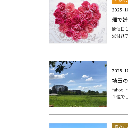
村から
2025-1
畑で婚
開催日 1
受付終
2025-1
埼玉の
Yaho
１位でし
森のカ